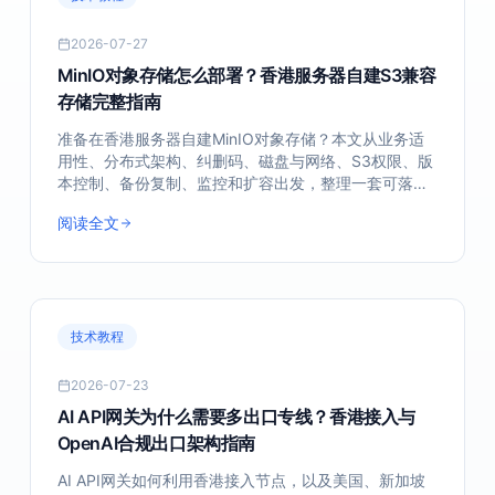
2026-07-27
MinIO对象存储怎么部署？香港服务器自建S3兼容
存储完整指南
准备在香港服务器自建MinIO对象存储？本文从业务适
用性、分布式架构、纠删码、磁盘与网络、S3权限、版
本控制、备份复制、监控和扩容出发，整理一套可落地
的部署与运维方法。
在线留言
阅读全文
提供帮助
联系名称
*
单位名称
技术教程
2026-07-23
AI API网关为什么需要多出口专线？香港接入与
电话号码
Email
OpenAI合规出口架构指南
AI API网关如何利用香港接入节点，以及美国、新加坡
QQ号
Telegram