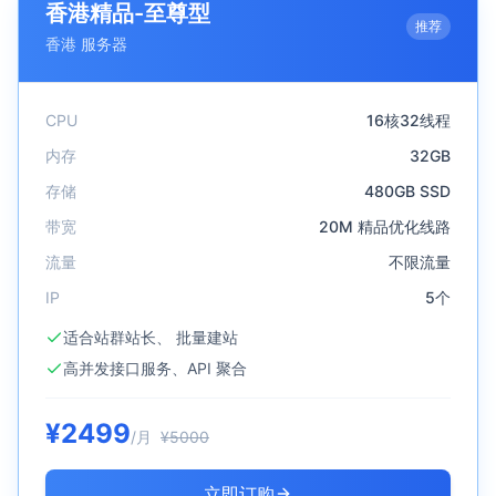
香港精品-至尊型
推荐
香港
服务器
CPU
16核32线程
内存
32GB
存储
480GB SSD
带宽
20M 精品优化线路
流量
不限流量
IP
5个
适合站群站长、 批量建站
高并发接口服务、API 聚合
¥
2499
/月
¥
5000
立即订购