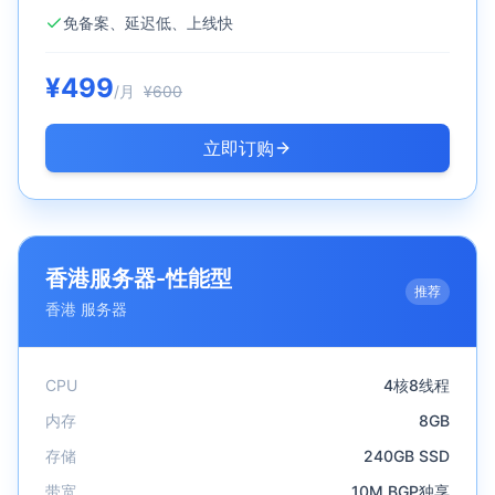
免备案、延迟低、上线快
¥
499
/月
¥
600
立即订购
香港服务器-性能型
推荐
香港
服务器
CPU
4核8线程
内存
8GB
存储
240GB SSD
带宽
10M BGP独享