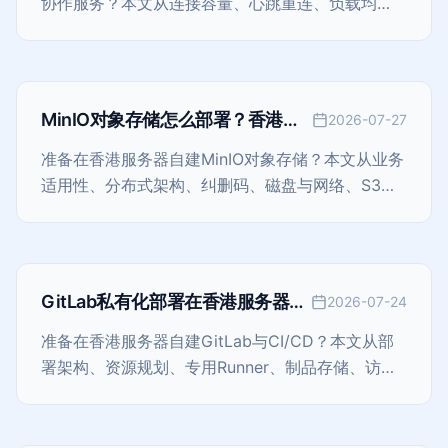
协作服务？本文从连接容量、心跳重连、负载均
衡、会话路由、消息可靠性、跨地域架构、安全和
监控出发，整理一套可落地的长连接部署方法。
MinIO对象存储怎么部署？香港服
2026-07-27
务器自建S3兼容存储完整指南
准备在香港服务器自建MinIO对象存储？本文从业务
适用性、分布式架构、纠删码、磁盘与网络、S3权
限、版本控制、备份复制、监控和扩容出发，整理
一套可落地的部署与运维方法。
GitLab私有化部署在香港服务器怎
2026-07-24
么做？从Runner到备份与安全的
准备在香港服务器自建GitLab与CI/CD？本文从部
完整指南
署架构、资源规划、专用Runner、制品存储、访问
安全、备份恢复、监控和升级出发，整理一套适合
研发团队落地的私有化方案。