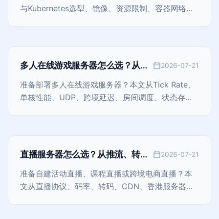
与Kubernetes选型、镜像、资源限制、容器网络、
持久化、高可用、安全、监控和备份出发，整理一
套可落地的生产环境方案。
多人在线游戏服务器怎么选？从
2026-07-21
Tick Rate、延迟到DDoS防护的部
准备部署多人在线游戏服务器？本文从Tick Rate、
署指南
单核性能、UDP、跨境延迟、房间调度、状态存
储、扩容和DDoS防护出发，给出可执行的选型与压
测方法。
直播服务器怎么选？从推流、转码
2026-07-21
到CDN与带宽规划的完整指南
准备自建活动直播、课程直播或跨境电商直播？本
文从直播协议、码率、转码、CDN、香港服务器线
路、存储、容灾和监控出发，给出一套可落地的选
型与部署方法。