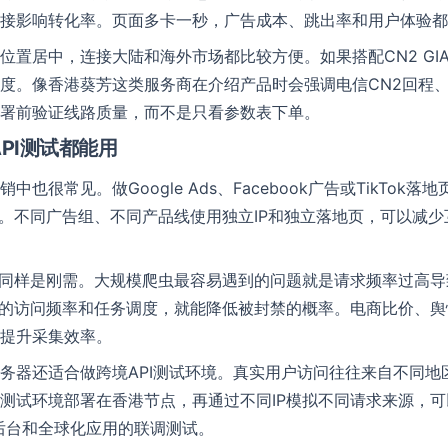
接影响转化率。页面多卡一秒，广告成本、跳出率和用户体验都
位置居中，连接大陆和海外市场都比较方便。如果搭配CN2 GIA
度。像香港葵芳这类服务商在介绍产品时会强调电信CN2回程
署前验证线路质量，而不是只看参数表下单。
PI测试都能用
销中也很常见。做Google Ads、Facebook广告或TikTo
在线留言
性。不同广告组、不同产品线使用独立IP和独立落地页，可以减少
提供帮助
联系名称
*
P同样是刚需。大规模爬虫最容易遇到的问题就是请求频率过高导
理的访问频率和任务调度，就能降低被封禁的概率。电商比价、
单位名称
提升采集效率。
务器还适合做跨境API测试环境。真实用户访问往往来自不同地
电话号码
Email
测试环境部署在香港节点，再通过不同IP模拟不同请求来源，
务后台和全球化应用的联调测试。