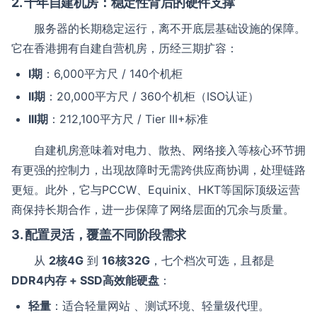
2. 十年自建机房：稳定性背后的硬件支撑
服务器的长期稳定运行，离不开底层基础设施的保障。
它在香港拥有自建自营机房，历经三期扩容：
I期
：6,000平方尺 / 140个机柜
II期
：20,000平方尺 / 360个机柜（ISO认证）
III期
：212,100平方尺 / Tier III+标准
自建机房意味着对电力、散热、网络接入等核心环节拥
有更强的控制力，出现故障时无需跨供应商协调，处理链路
更短。此外，它与PCCW、Equinix、HKT等国际顶级运营
商保持长期合作，进一步保障了网络层面的冗余与质量。
3. 配置灵活，覆盖不同阶段需求
从
2核4G
到
16核32G
，七个档次可选，且都是
DDR4内存 + SSD高效能硬盘
：
轻量
：适合轻量网站 、测试环境、轻量级代理。