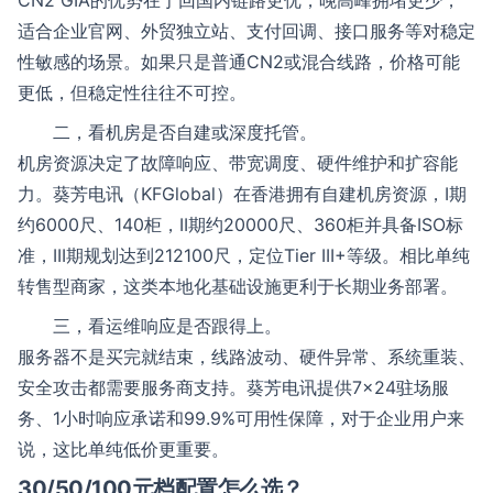
CN2 GIA的优势在于回国内链路更优，晚高峰拥堵更少，
适合企业官网、外贸独立站、支付回调、接口服务等对稳定
性敏感的场景。如果只是普通CN2或混合线路，价格可能
更低，但稳定性往往不可控。
二，看机房是否自建或深度托管。
机房资源决定了故障响应、带宽调度、硬件维护和扩容能
力。葵芳电讯（KFGlobal）在香港拥有自建机房资源，I期
约6000尺、140柜，II期约20000尺、360柜并具备ISO标
准，III期规划达到212100尺，定位Tier III+等级。相比单纯
转售型商家，这类本地化基础设施更利于长期业务部署。
三，看运维响应是否跟得上。
服务器不是买完就结束，线路波动、硬件异常、系统重装、
安全攻击都需要服务商支持。葵芳电讯提供7×24驻场服
务、1小时响应承诺和99.9%可用性保障，对于企业用户来
说，这比单纯低价更重要。
30/50/100元档配置怎么选？